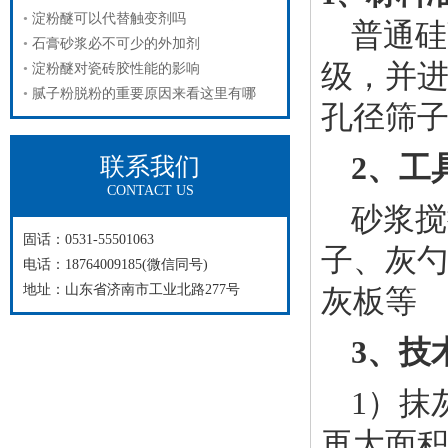
淀粉醚可以代替触变剂吗
普通硅
石膏砂浆必不可少的外加剂
级，并进
淀粉醚对瓷砖胶性能的影响
腻子粉脱粉的重要原因来看这里有哪
孔径筛
2、工
联系我们
CONTACT US
砂浆搅
固话：0531-55501063
子、灰勺
电话：18764009185(微信同号)
地址：山东省济南市工业北路277号
灰板等
3、技
1）抹
再大面