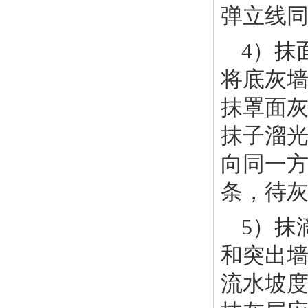
弹立线
4）抹
将底灰
抹罩面
抹子溜
向同一
条，待
5）抹
和突出
流水坡