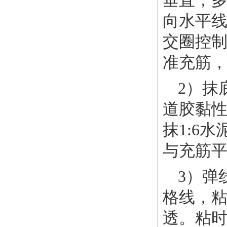
垂直；
向水平线
交圈控
准充筋
2）抹
道胶黏性
抹1:6
与充筋
3）弹
格线，
透。粘时