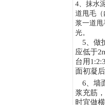
4、抹水
道甩毛（
浆一道甩
光。
5、做
应低于2
台用1:
面初凝
6、墙
浆充筋，
时宜做