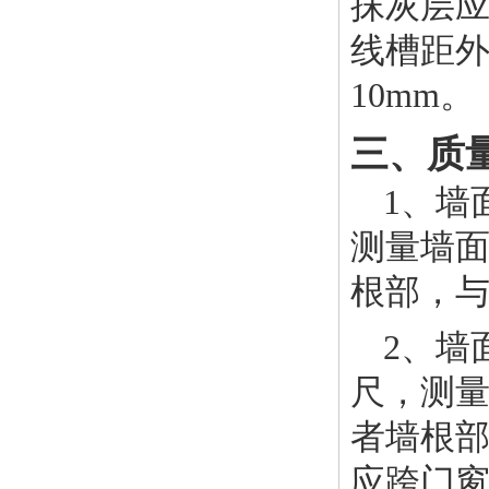
抹灰层
线槽距外
10mm。
三、质
1、墙
测量墙
根部，
2、墙
尺，测
者墙根
应跨门