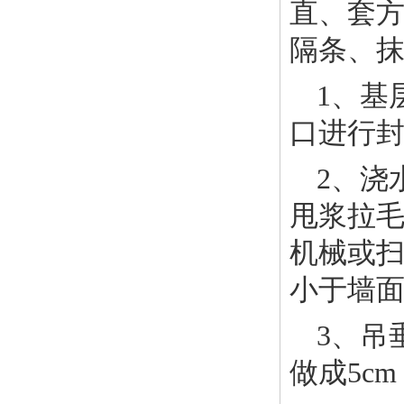
直、套
隔条、
1、基
口进行
2、浇
甩浆拉毛
机械或
小于墙面
3、吊
做成5c