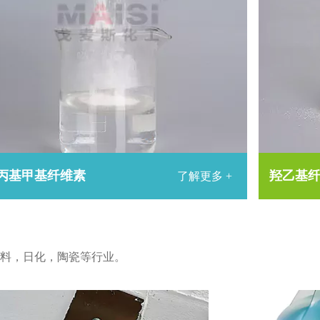
丙基甲基纤维素
羟乙基
了解更多 +
料，日化，陶瓷等行业。