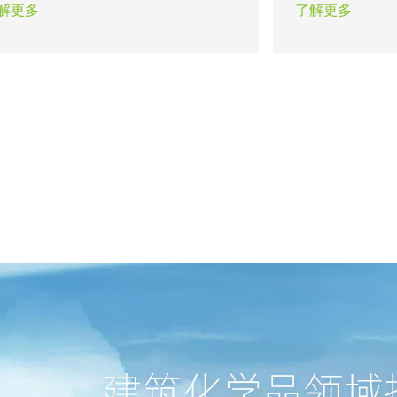
间、易于找平；在机械化施工的今
的溶剂，形成透
解更多
了解更多
，砂浆还应具有良好的泵送性，避免
浆分层、堵管的可能。