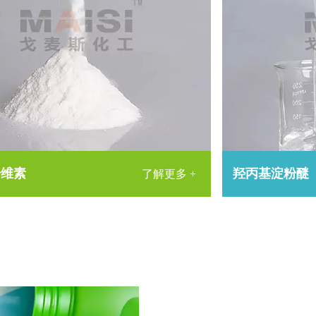
纤维素
羟丙基淀粉醚
了解更多 +