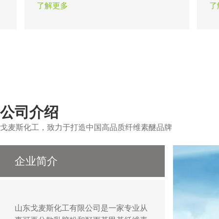
题。瓷砖粘结剂的出现在一定程度上保
时
了解更多
了
证了粘结工程的可靠性，合适的纤维素
天
醚能保证不同类型的瓷砖在不同基面上
砂
的顺利施工。
公司介绍
戈麦斯化工，致力于打造中国高品质纤维素醚品牌
企业简介
山东戈麦斯化工有限公司是一家专业从