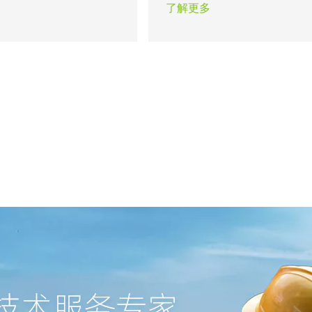
明的粘稠溶液。。
好，涂膜附着力强，保水性能
了解更多
性；纤维素醚正是提供这些性
的原材料。