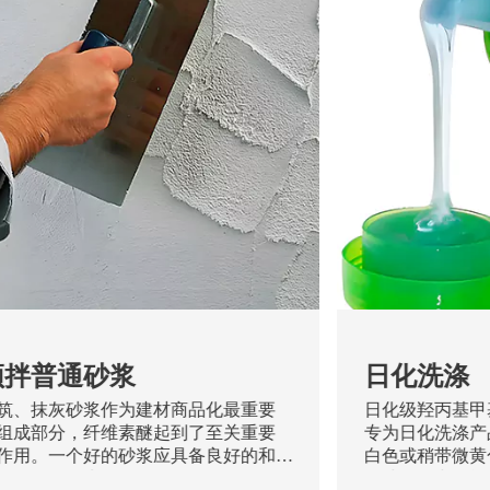
预拌普通砂浆
日化洗涤
筑、抹灰砂浆作为建材商品化最重要
日化级羟丙基甲
组成部分，纤维素醚起到了至关重要
专为日化洗涤产
作用。一个好的砂浆应具备良好的和
白色或稍带微黄
性、涂抹滑爽不粘刀、足够的可操`作
无味、无毒。能