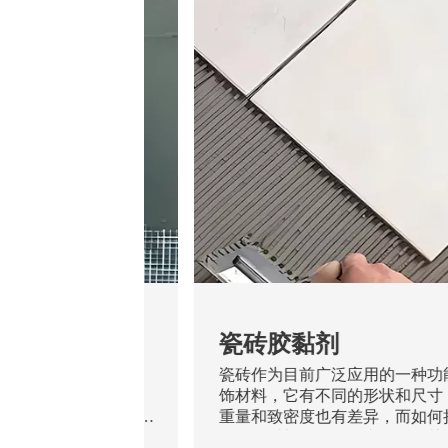
腻子
瓷砖胶黏剂
个层面：墙体、腻子
瓷砖作为目前广泛应用的一种功
作为一种薄层抹灰材
饰材料，它有不同的形状和尺寸
的作用。一个性能良
重量和致密度也有差异，而如何
着抵抗基层开裂、涂
耐用的材料粘贴好一直是人们关