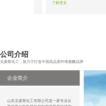
从而使墙面达到光滑
题。瓷砖粘结剂的出现在一定程
了解更多
以做出各种造型达到
证了粘结工程的可靠性，合适的
作用。
醚能保证不同类型的瓷砖在不同
的顺利施工。
公司介绍
戈麦斯化工，致力于打造中国高品质纤维素醚品牌
企业简介
山东戈麦斯化工有限公司是一家专业从