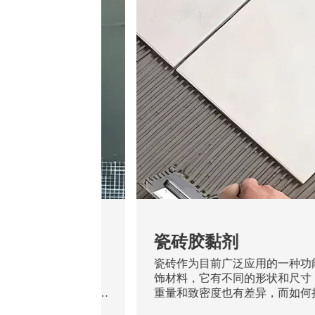
腻子
瓷砖胶黏剂
个层面：墙体、腻子
瓷砖作为目前广泛应用的一种功
作为一种薄层抹灰材
饰材料，它有不同的形状和尺寸
的作用。一个性能良
重量和致密度也有差异，而如何
着抵抗基层开裂、涂
耐用的材料粘贴好一直是人们关