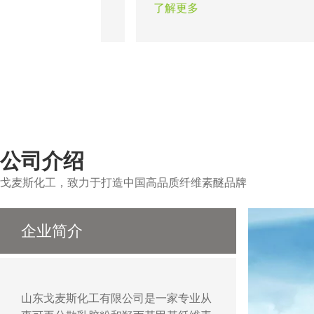
从而使墙面达到光滑
题。瓷砖粘结剂的出现在一定程
了解更多
以做出各种造型达到
证了粘结工程的可靠性，合适的
作用。
醚能保证不同类型的瓷砖在不同
的顺利施工。
公司介绍
戈麦斯化工，致力于打造中国高品质纤维素醚品牌
企业简介
山东戈麦斯化工有限公司是一家专业从