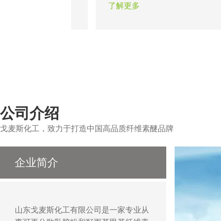
从而使墙面达到光滑
题。瓷砖粘结剂的出现在一定程
了解更多
以做出各种造型达到
证了粘结工程的可靠性，合适的
作用。
醚能保证不同类型的瓷砖在不同
的顺利施工。
公司介绍
戈麦斯化工，致力于打造中国高品质纤维素醚品牌
企业简介
山东戈麦斯化工有限公司是一家专业从