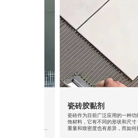
腻子
瓷砖胶黏剂
个层面：墙体、腻子
瓷砖作为目前广泛应用的一种功
作为一种薄层抹灰材
饰材料，它有不同的形状和尺寸
的作用。一个性能良
重量和致密度也有差异，而如何
着抵抗基层开裂、涂
耐用的材料粘贴好一直是人们关