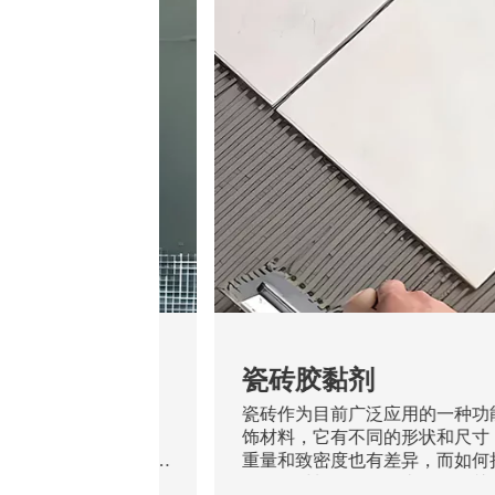
腻子
瓷砖胶黏剂
个层面：墙体、腻子
瓷砖作为目前广泛应用的一种功
作为一种薄层抹灰材
饰材料，它有不同的形状和尺寸
的作用。一个性能良
重量和致密度也有差异，而如何
着抵抗基层开裂、涂
耐用的材料粘贴好一直是人们关