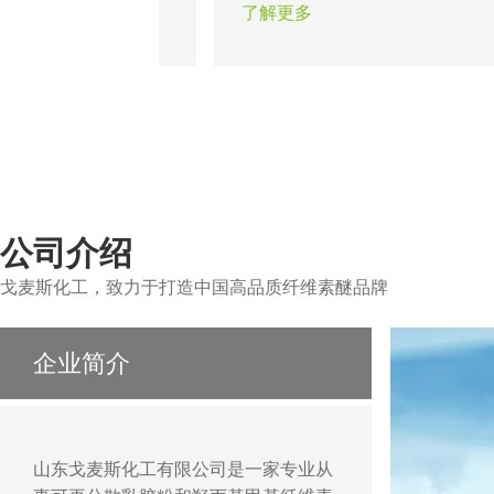
从而使墙面达到光滑
题。瓷砖粘结剂的出现在一定程
了解更多
以做出各种造型达到
证了粘结工程的可靠性，合适的
作用。
醚能保证不同类型的瓷砖在不同
的顺利施工。
公司介绍
戈麦斯化工，致力于打造中国高品质纤维素醚品牌
企业简介
山东戈麦斯化工有限公司是一家专业从